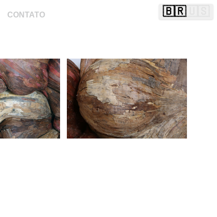
🇧🇷
🇺🇸
CONTATO